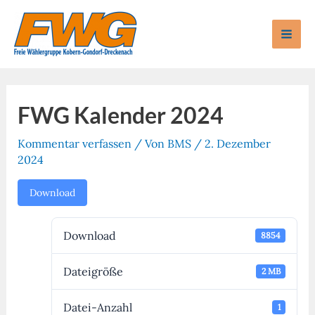
Zum
Inhalt
Mai
springen
Men
FWG Kalender 2024
Kommentar verfassen
/ Von
BMS
/
2. Dezember
2024
Download
Download
8854
Dateigröße
2 MB
Datei-Anzahl
1