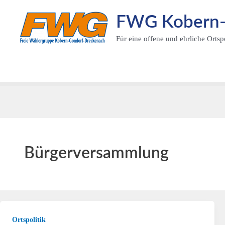
Zum
FWG Kobern-G
Inhalt
springen
Für eine offene und ehrliche Ortspo
Bürgerversammlung
Ortspolitik