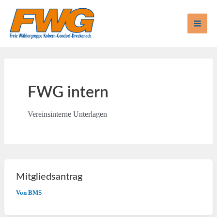
Zum
Inhalt
springen
Mai
Men
FWG intern
Vereinsinterne Unterlagen
Mitgliedsantrag
Von
BMS