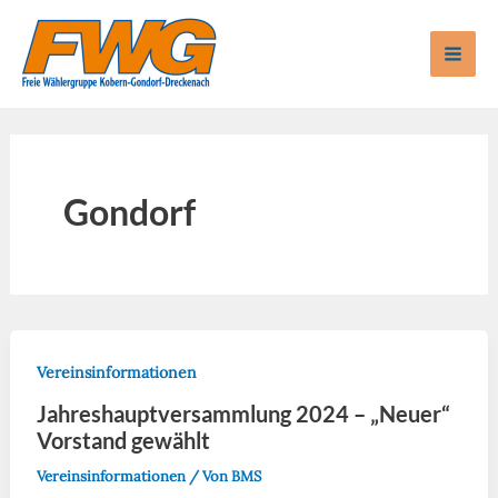
Zum
Inhalt
Mai
springen
Men
Gondorf
Vereinsinformationen
Jahreshauptversammlung 2024 – „Neuer“
Vorstand gewählt
Vereinsinformationen
/ Von
BMS