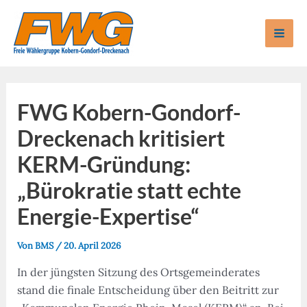
Zum
Inhalt
Mai
springen
Men
FWG Kobern-Gondorf-
Dreckenach kritisiert
KERM-Gründung:
„Bürokratie statt echte
Energie-Expertise“
Von
BMS
/
20. April 2026
In der jüngsten Sitzung des Ortsgemeinderates
stand die finale Entscheidung über den Beitritt zur